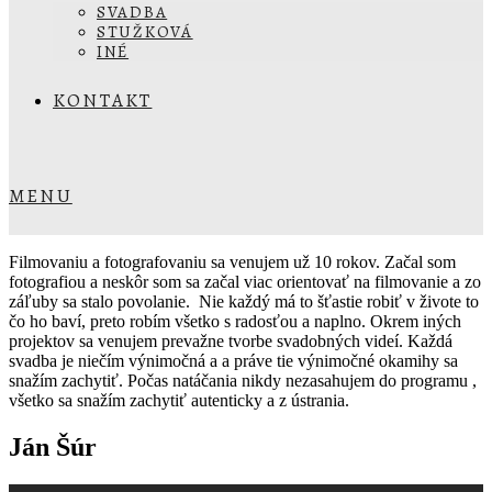
SVADBA
STUŽKOVÁ
INÉ
KONTAKT
MENU
Filmovaniu a fotografovaniu sa venujem už 10 rokov. Začal som
fotografiou a neskôr som sa začal viac orientovať na filmovanie a zo
záľuby sa stalo povolanie. Nie každý má to šťastie robiť v živote to
čo ho baví, preto robím všetko s radosťou a naplno. Okrem iných
projektov sa venujem prevažne tvorbe svadobných videí. Každá
svadba je niečím výnimočná a a práve tie výnimočné okamihy sa
snažím zachytiť. Počas natáčania nikdy nezasahujem do programu ,
všetko sa snažím zachytiť autenticky a z ústrania.
Ján Šúr