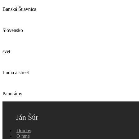
Banská Štiavnica
Slovensko
svet
Ľudia a street
Panorámy
Ján Šúr
Domov
O mne