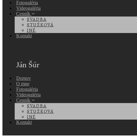
Fotogaléria
Videogaléria
Cenník
SVADBA
STUŽKOVÁ
INÉ
Kontakt
Ján Šúr
Domov
O mne
Fotogaléria
Videogaléria
Cenník
SVADBA
STUŽKOVÁ
INÉ
Kontakt