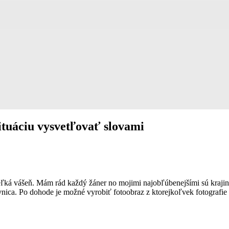
situáciu vysvetľovať slovami
 veľká vášeň. Mám rád každý žáner no mojimi najobľúbenejšími sú krajin
nica. Po dohode je možné vyrobiť fotoobraz z ktorejkoľvek fotografie v