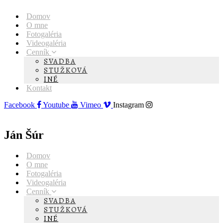
Domov
O mne
Fotogaléria
Videogaléria
Cenník
SVADBA
STUŽKOVÁ
INÉ
Kontakt
Facebook
Youtube
Vimeo
Instagram
Ján Šúr
Domov
O mne
Fotogaléria
Videogaléria
Cenník
SVADBA
STUŽKOVÁ
INÉ