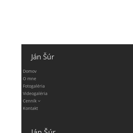
Ján Šúr
Domov
O mne
Fotogaléria
Videogaléria
Cenník
Kontakt
Ján Šúr