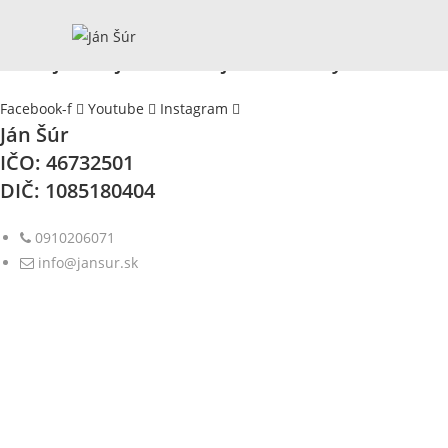
V prípade akýchkoľvek otázok ma neváhajte k
Sledujte moju tvorbu aj na sociálnych sieťach!
Facebook-f
Youtube
Instagram
Ján Šúr
IČO: 46732501
DIČ: 1085180404
0910206071
info@jansur.sk